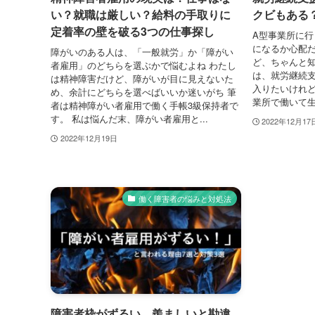
い？就職は厳しい？給料の手取りに
クビもある
定着率の壁を破る3つの仕事探し
A型事業所に
になるか心配だ
障がいのある人は、「一般就労」か「障がい
ど、ちゃんと
者雇用」のどちらを選ぶかで悩むよね わたし
は、就労継続支
は精神障害だけど、障がいが目に見えないた
入りたいけれ
め、余計にどちらを選べばいいか迷いがち 筆
業所で働いて生
者は精神障がい者雇用で働く手帳3級保持者で
す。 私は悩んだ末、障がい者雇用と...
2022年12月17
2022年12月19日
働く障害者の悩みと対処法
障害者枠がずるい、羨ましいと勘違