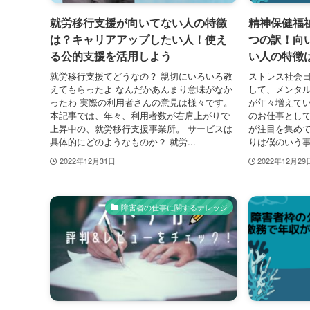
就労移行支援が向いてない人の特徴
精神保健福
は？キャリアアップしたい人！使え
つの訳！向
る公的支援を活用しよう
い人の特徴
就労移行支援てどうなの？ 親切にいろいろ教
ストレス社会
えてもらったよ なんだかあんまり意味がなか
して、メンタ
ったわ 実際の利用者さんの意見は様々です。
が年々増えてい
本記事では、年々、利用者数が右肩上がりで
のお仕事とし
上昇中の、就労移行支援事業所。 サービスは
が注目を集めて
具体的にどのようなものか？ 就労...
りは僕のいう事
2022年12月31日
2022年12月29
障害者の仕事に関するナレッジ