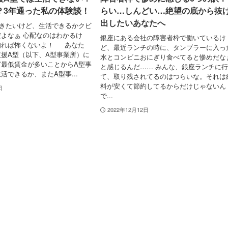
？3年通った私の体験談！
らい…しんどい…絶望の底から抜
出したいあなたへ
行きたいけど、生活できるかクビ
よなぁ 心配なのはわかるけ
銀座にある会社の障害者枠で働いているけ
知れば怖くないよ！ あなた
ど、最近ランチの時に、タンブラーに入っ
援A型（以下、A型事業所）に
水とコンビニおにぎり食べてると惨めだな
ど最低賃金が多いことからA型事
と感じるんだ…… みんな、銀座ランチに
活できるか、またA型事...
て、取り残されてるのはつらいな。それは
料が安くて節約してるからだけじゃないん
日
で...
2022年12月12日