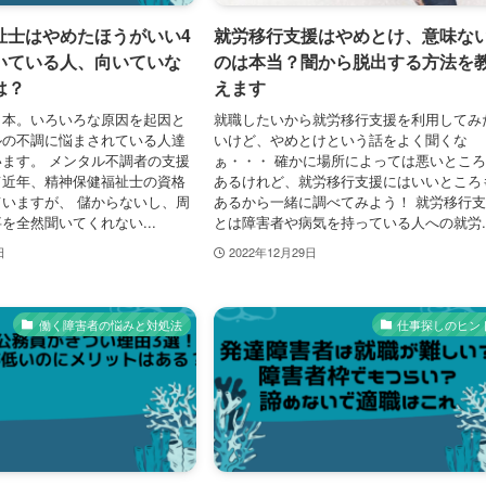
祉士はやめたほうがいい4
就労移行支援はやめとけ、意味な
いている人、向いていな
のは本当？闇から脱出する方法を
は？
えます
日本。いろいろな原因を起因と
就職したいから就労移行支援を利用してみ
ルの不調に悩まされている人達
いけど、やめとけという話をよく聞くな
ます。 メンタル不調者の支援
ぁ・・・ 確かに場所によっては悪いとこ
て近年、精神保健福祉士の資格
あるけれど、就労移行支援にはいいところ
いますが、 儲からないし、周
あるから一緒に調べてみよう！ 就労移行
を全然聞いてくれない...
とは障害者や病気を持っている人への就労..
日
2022年12月29日
働く障害者の悩みと対処法
仕事探しのヒン