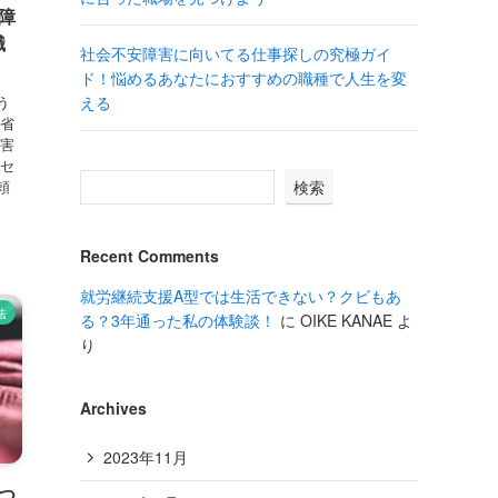
障
職
社会不安障害に向いてる仕事探しの究極ガイ
ド！悩めるあなたにおすすめの職種で人生を変
える
う
働省
障害
業セ
頼
検索
Recent Comments
就労継続支援A型では生活できない？クビもあ
法
る？3年通った私の体験談！
に
OIKE KANAE
よ
り
Archives
2023年11月
つ