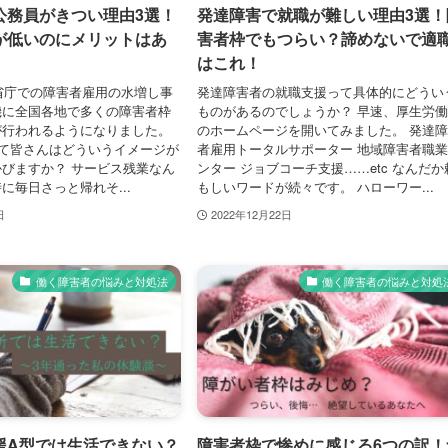
公務員がきつい理由3選！
発達障害で就職が難しい理由3選！
が低いのにメリットはあ
害者枠でもつらい？諦めないで適
はこれ！
央省庁での障害者雇用の水増し事
発達障害者の就職支援って具体的にどうい
機に全国各地で多くの障害者枠
ものがあるのでしょうか？ 早速、厚生労
が行われるようになりました。
のホームページを開いてみました。 発達
いて皆さんはどういうイメージが
者雇用トータルサポーター 地域障害者職
びますか？ サービス残業なん
ンター ジョブコーチ支援……etc なんだか
に毎日さっと帰れそ...
もしいワードが続々です。 ハローワー...
日
2022年12月22日
働く障害者の悩みと対処法
働く障害者の悩みと対処
援A型では生活できない？
障害者枠で惨めに感じる6つの訳！