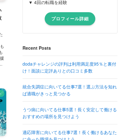
▼ 4回の転職を経験
い
教
プロフィール詳細
た
ろも
Recent Posts
も
支援
dodaチャレンジの評判は利用満足度95％と裏付
.
け！面談に定評ありとの口コミ多数
統合失調症に向いてる仕事7選！選ぶ方法を知れ
ば適職がきっと見つかる
ト
うつ病に向いてる仕事5選！長く安定して働ける
おすすめの場所を見つけよう
適応障害に向いてる仕事7選！長く働けるあなた
に合った職場を見つけよう