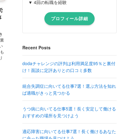
▼ 4回の転職を経験
労
事
プロフィール詳細
き
事業
い
Recent Posts
ても
リ
dodaチャレンジの評判は利用満足度95％と裏付
け！面談に定評ありとの口コミ多数
統合失調症に向いてる仕事7選！選ぶ方法を知れ
ば適職がきっと見つかる
うつ病に向いてる仕事5選！長く安定して働ける
おすすめの場所を見つけよう
適応障害に向いてる仕事7選！長く働けるあなた
に合った職場を見つけよう