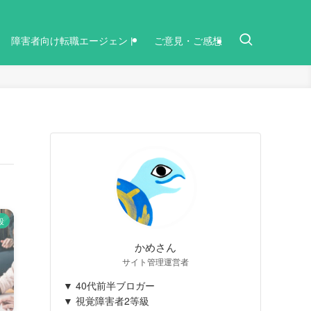
障害者向け転職エージェント
ご意見・ご感想
設
かめさん
サイト管理運営者
▼ 40代前半ブロガー
▼ 視覚障害者2等級