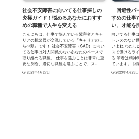
社会不安障害に向いてる仕事探しの
回避性パー
究極ガイド！悩めるあなたにおすす
すめの仕事
めの職種で人生を変える
い、才能を
こんにちは、仕事で悩んでいる障害者とキャ
向いてる仕事
リアの相談員が交流している『キャリアのし
トレスのない
らべ駅』です！ 社会不安障害（SAD）に向い
いよね わたし
てる仕事は対人関係のないあなたのペースで
スで働けるライ
取り組める職種。 仕事を選ぶことは非常に重
る 筆者は精神
要な決断、適切な職種を選ぶことで、ス...
ています。 回
2023年4月27日
2023年4月23日