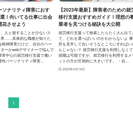
ソナリティ障害におす
【2023年最新】障害者のための就
7選！向いてる仕事に出会
移行支援おすすめガイド！理想の
開花させよう
業者を見つける秘訣を大公開
は、人と接することが少ないス
就労移行支援って検索したらたくさん出て
世界……具体的な職種が知りた
て、どれを選べばいいのかわからないよ 
は精神障害だけど、自分のペー
所を見学して合いそうなところにすればい
ターかwebデザイナーで悩んで
んじゃない？ 就労移行支援を利用しなく
障害中心の就労移行支援で働い
就職は可能ですが、就労移行を利用するメ
避性パーソナリティ障害...
ットの方が圧倒的に大きいです。 ・自...
2023年4月14日
1