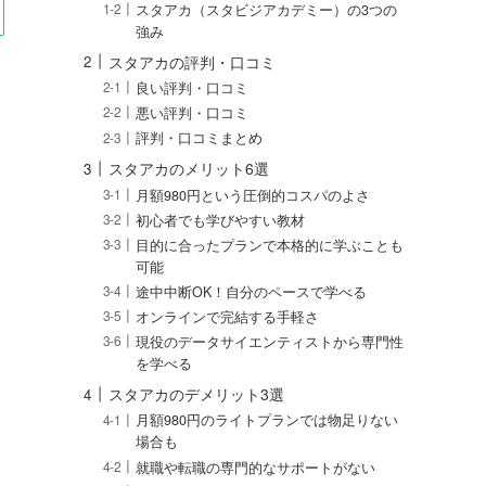
スタアカ（スタビジアカデミー）の3つの
強み
スタアカの評判・口コミ
良い評判・口コミ
悪い評判・口コミ
評判・口コミまとめ
スタアカのメリット6選
月額980円という圧倒的コスパのよさ
初心者でも学びやすい教材
目的に合ったプランで本格的に学ぶことも
可能
途中中断OK！自分のペースで学べる
オンラインで完結する手軽さ
現役のデータサイエンティストから専門性
を学べる
スタアカのデメリット3選
月額980円のライトプランでは物足りない
場合も
就職や転職の専門的なサポートがない