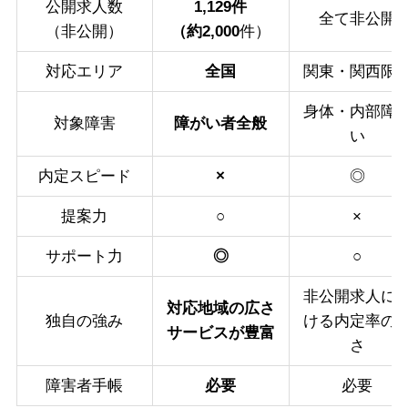
公開求人数
1,129件
全て非公開
（非公開）
（約2,000
件）
対応エリア
全国
関東・関西限
身体・内部障
対象障害
障がい者全般
い
内定スピード
×
◎
提案力
○
×
サポート力
◎
○
非公開求人に
対応地域の広さ
独自の強み
ける内定率の
サービスが豊富
さ
障害者手帳
必要
必要